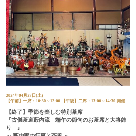
2024年04月27日(土)
【午前】一席：10:30～12:00 【午後】二席：13:00～14:30 開催
【終了】季節を楽しむ特別茶席
『古儀茶道藪内流 端午の節句のお茶席と大将飾
り 』
～ 藪内家の行事と茶風 ～