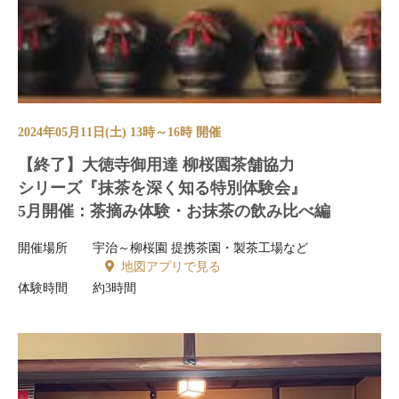
2024年05月11日(土) 13時～16時 開催
【終了】大徳寺御用達 柳桜園茶舗協力
シリーズ『抹茶を深く知る特別体験会』
5月開催：茶摘み体験・お抹茶の飲み比べ編
開催場所
宇治～柳桜園 提携茶園・製茶工場など
地図アプリで見る
体験時間
約3時間