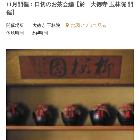
11月開催：口切のお茶会編【於 大徳寺 玉林院 開
催】
開催場所
大徳寺 玉林院
地図アプリで見る
体験時間
約4時間