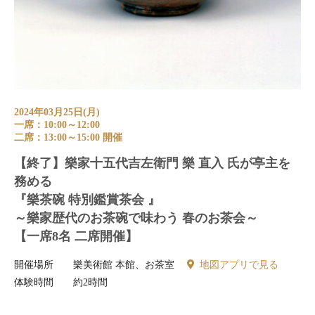
2024年03月25日(月)
一席：10:00～12:00
二席：13:00～15:00 開催
【終了】樂家十五代吉左衛門 樂 直入 氏が亭主を
務める
『樂茶碗 特別鑑賞茶会 』
～樂家歴代のお茶碗で味わう 春のお茶会～
【一席8名 二席開催】
開催場所
樂美術館 本館、お茶室
地図アプリで見る
体験時間
約2時間