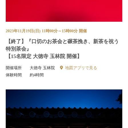
2023年11月19日(日) 11時00分～15時00分 開催
【終了】『口切のお茶会と碾茶挽き、新茶を祝う
特別茶会』
【15名限定 大徳寺 玉林院 開催】
開催場所
大徳寺 玉林院
地図アプリで見る
体験時間
約4時間