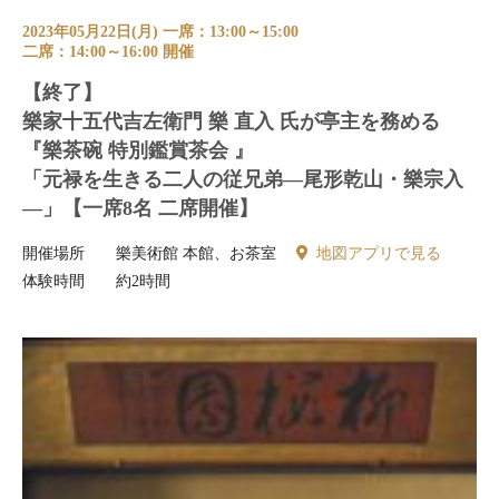
2023年05月22日(月) 一席：13:00～15:00
二席：14:00～16:00 開催
【終了】
樂家十五代吉左衛門 樂 直入 氏が亭主を務める
『樂茶碗 特別鑑賞茶会 』
「元禄を生きる二人の従兄弟―尾形乾山・樂宗入
―」【一席8名 二席開催】
開催場所
樂美術館 本館、お茶室
地図アプリで見る
体験時間
約2時間