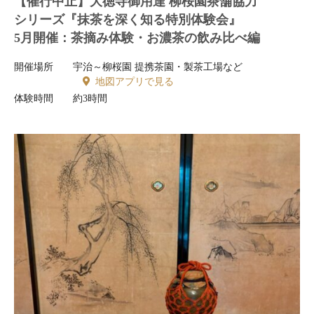
【催行中止】大徳寺御用達 柳桜園茶舗協力
シリーズ『抹茶を深く知る特別体験会』
5月開催：茶摘み体験・お濃茶の飲み比べ編
開催場所
宇治～柳桜園 提携茶園・製茶工場など
地図アプリで見る
体験時間
約3時間