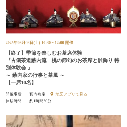
2025年03月08日(土) 10:30～12:00 開催
【終了】季節を楽しむお茶席体験
『古儀茶道藪内流 桃の節句のお茶席と雛飾り 特
別体験会 』
～ 藪内家の行事と茶風 ～
【一席10名】
開催場所
藪内燕庵
地図アプリで見る
体験時間
約1時間30分