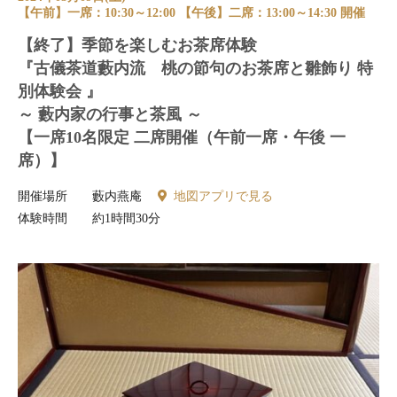
【午前】一席：10:30～12:00 【午後】二席：13:00～14:30 開催
【終了】季節を楽しむお茶席体験
『古儀茶道藪内流 桃の節句のお茶席と雛飾り 特
別体験会 』
～ 藪内家の行事と茶風 ～
【一席10名限定 二席開催（午前一席・午後 一
席）】
開催場所
藪内燕庵
地図アプリで見る
体験時間
約1時間30分