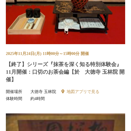
2025年11月24日(月) 11時00分～15時00分 開催
【終了】シリーズ『抹茶を深く知る特別体験会』
11月開催：口切のお茶会編【於 大徳寺 玉林院 開
催】
開催場所
大徳寺 玉林院
地図アプリで見る
体験時間
約4時間