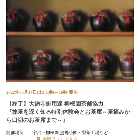
2022年05月14日(土) 13時～16時 開催
【終了】大徳寺御用達 柳桜園茶舗協力
『抹茶を深く知る特別体験会とお茶席～茶摘みか
ら口切のお茶席まで～』
開催場所
宇治～柳桜園 提携茶園・製茶工場など
地図アプリで見る