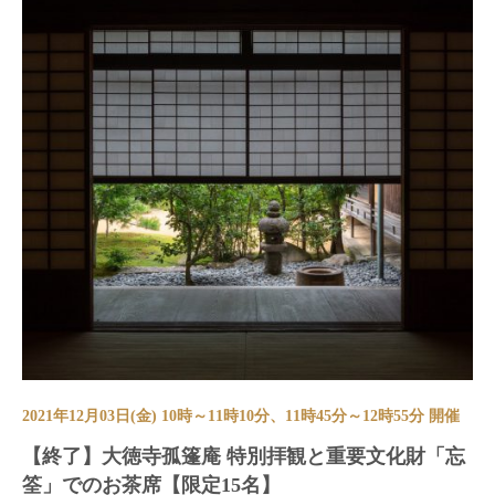
2021年12月03日(金) 10時～11時10分、11時45分～12時55分 開催
【終了】大徳寺孤篷庵 特別拝観と重要文化財「忘
筌」でのお茶席【限定15名】