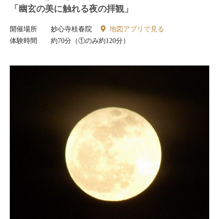
「幽玄の美に触れる夜の拝観」
開催場所
妙心寺桂春院
地図アプリで見る
体験時間
約70分（①のみ約120分）