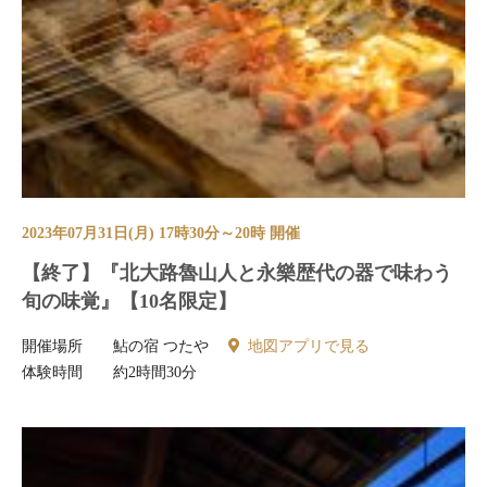
2023年07月31日(月) 17時30分～20時 開催
【終了】『北大路魯山人と永樂歴代の器で味わう
旬の味覚』【10名限定】
開催場所
鮎の宿 つたや
地図アプリで見る
体験時間
約2時間30分