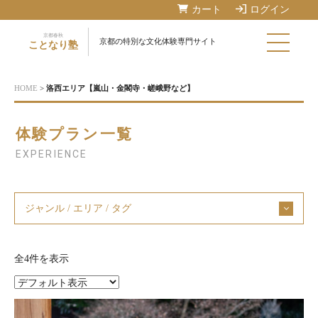
カート
ログイン
京都春秋
京都の特別な文化体験専門サイト
ことなり塾
HOME
>
洛西エリア【嵐山・金閣寺・嵯峨野など】
体験プラン一覧
EXPERIENCE
ジャンル / エリア / タグ
全4件を表示