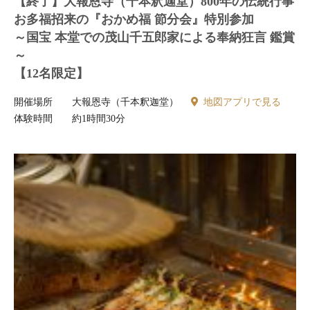
【終了】大報恩寺（千本釈迦堂）800年の伝統行事
お多福招来の『おかめ福 節分会』特別参加
～国宝 本堂での茂山千五郎家による奉納狂言 鑑賞
～
【12名限定】
開催場所
大報恩寺（千本釈迦堂）
地図アプリで見る
体験時間
約1時間30分