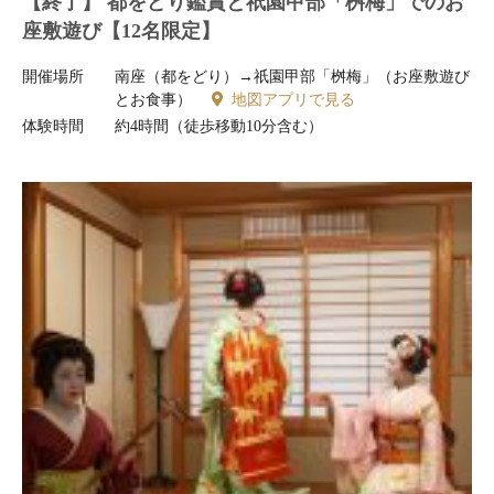
【終了】 都をどり鑑賞と祇園甲部「桝梅」でのお
座敷遊び【12名限定】
開催場所
南座（都をどり）→祇園甲部「桝梅」（お座敷遊び
とお食事）
地図アプリで見る
体験時間
約4時間（徒歩移動10分含む）