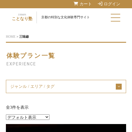
カート
ログイン
京都春秋
京都の特別な文化体験専門サイト
ことなり塾
HOME
>
三味線
体験プラン一覧
EXPERIENCE
ジャンル / エリア / タグ
全3件を表示