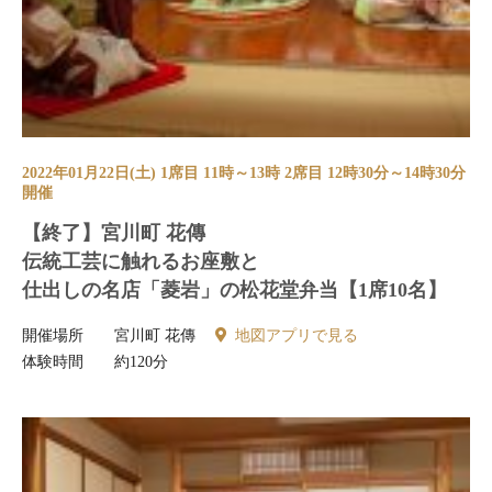
2022年01月22日(土) 1席目 11時～13時 2席目 12時30分～14時30分
開催
【終了】宮川町 花傳
伝統工芸に触れるお座敷と
仕出しの名店「菱岩」の松花堂弁当【1席10名】
開催場所
宮川町 花傳
地図アプリで見る
体験時間
約120分