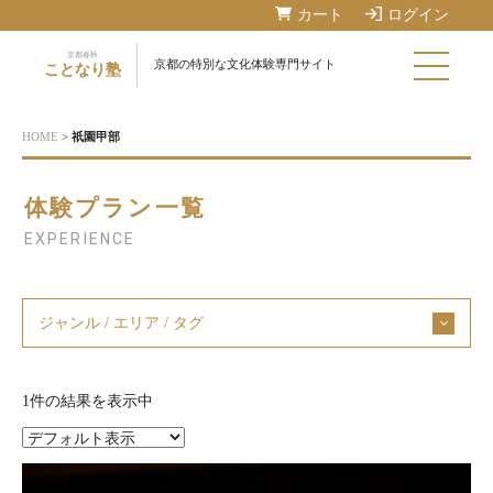
カート
ログイン
京都春秋
京都の特別な文化体験専門サイト
ことなり塾
HOME
>
祇園甲部
体験プラン一覧
EXPERIENCE
ジャンル / エリア / タグ
1件の結果を表示中