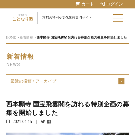
カート
ログイン
京都春秋
京都の特別な文化体験専門サイト
ことなり塾
HOME
>
新着情報
>
西本願寺 国宝飛雲閣を訪れる特別企画の募集を開始しました
新着情報
NEWS
最近の投稿 / アーカイブ
西本願寺 国宝飛雲閣を訪れる特別企画の募
集を開始しました
2021.04.15