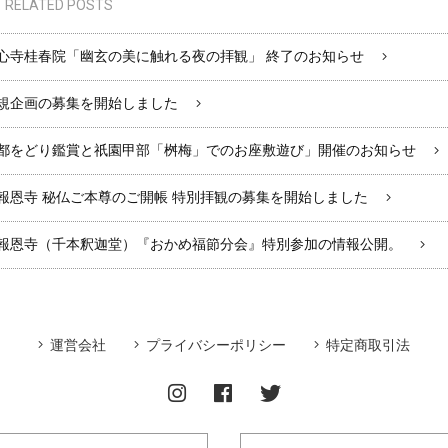
RELATED POSTS
心寺桂春院「幽玄の美に触れる夜の拝観」 終了のお知らせ
規企画の募集を開始しました
都をどり鑑賞と祇園甲部「桝梅」でのお座敷遊び」開催のお知らせ
報恩寺 秘仏ご本尊のご開帳 特別拝観の募集を開始しました
報恩寺（千本釈迦堂）『おかめ福節分会』特別参加の情報公開。
運営会社
プライバシーポリシー
特定商取引法