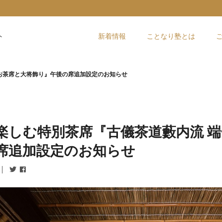
ト
新着情報
ことなり塾とは
お茶席と大将飾り』午後の席追加設定のお知らせ
楽しむ特別茶席『古儀茶道藪内流 
席追加設定のお知らせ