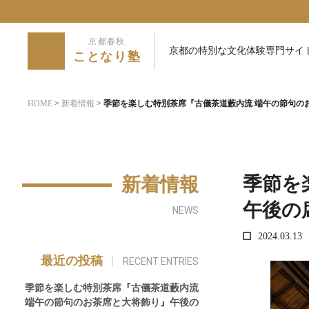
京都春秋
京都の特別な文化体験専門サイ
ことなり塾
HOME
>
新着情報
>
季節を楽しむ特別茶席『古儀茶道藪内流 端午の節句の
季節を
新着情報
午後の
NEWS
2024.03.13
最近の投稿
RECENT ENTRIES
季節を楽しむ特別茶席『古儀茶道藪内流
端午の節句のお茶席と大将飾り』午後の