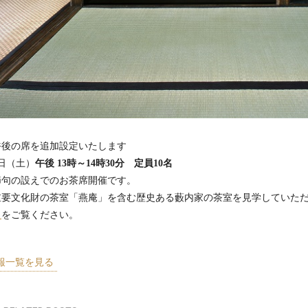
評により午後の席を追加設定
7日（土）
午後 13時～14時30分 定員10名
節句の設えでのお茶席開催です。
重要文化財の茶室「燕庵」を含む歴史ある藪内家の茶室を見学していた
ら
をご覧ください。
報一覧を見る