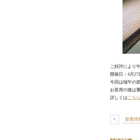
ご好
開催日：4月2
今回は端午の
お茶席の後は
詳しくは
こち
新着情