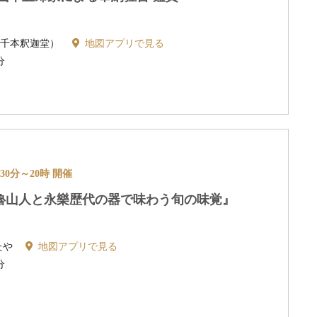
（千本釈迦堂）
地図アプリで見る
分
7時30分～20時 開催
魯山人と永樂歴代の器で味わう旬の味覚』
たや
地図アプリで見る
分