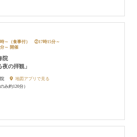
 ①17時～（食事付） ②17時15分～
5分～ 開催
春院
る夜の拝観」
春院
地図アプリで見る
のみ約120分）