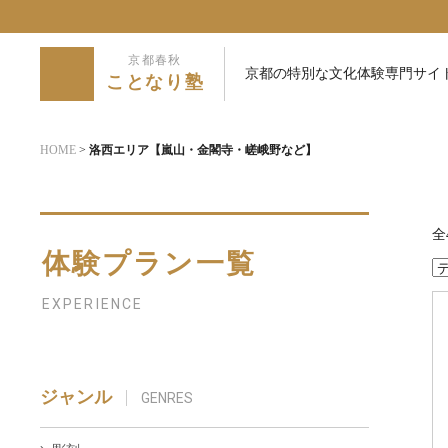
京都春秋
京都の特別な文化体験専門サイ
ことなり塾
HOME
>
洛西エリア【嵐山・金閣寺・嵯峨野など】
全
体験プラン一覧
EXPERIENCE
ジャンル
GENRES