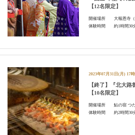
【12名限定】
開催場所
大報恩寺
体験時間
約1時間30
2023年07月31日(月) 1
【終了】『北大路
【10名限定】
開催場所
鮎の宿 つ
体験時間
約2時間30