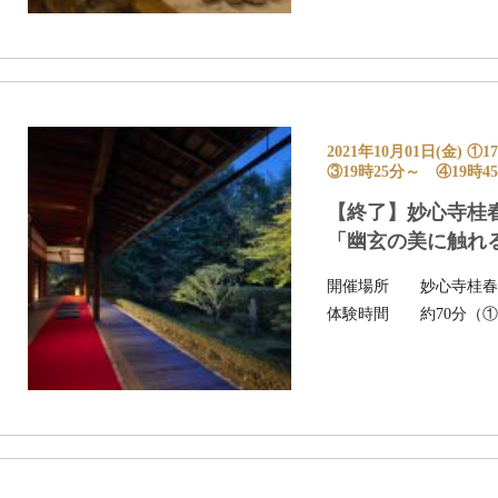
2021年10月01日(金)
③19時25分～ ④19時4
【終了】妙心寺桂
「幽玄の美に触れ
開催場所
妙心寺桂
体験時間
約70分（①