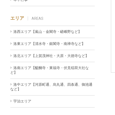
エリア
AREAS
洛西エリア【嵐山・金閣寺・嵯峨野など】
洛東エリア【清水寺・銀閣寺・南禅寺など】
洛北エリア【上賀茂神社・大原・大徳寺など】
洛南エリア【醍醐寺・東福寺・伏見稲荷大社な
ど】
洛中エリア【河原町通、烏丸通、四条通、御池通
など】
宇治エリア