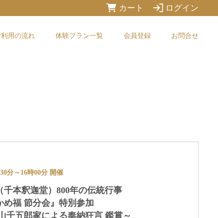
カート
ログイン
ご利用の流れ
体験プラン一覧
会員登録
お問合せ
4時30分～16時00分 開催
千本釈迦堂）800年の伝統行事
かめ福 節分会』特別参加
山千五郎家による奉納狂言 鑑賞～