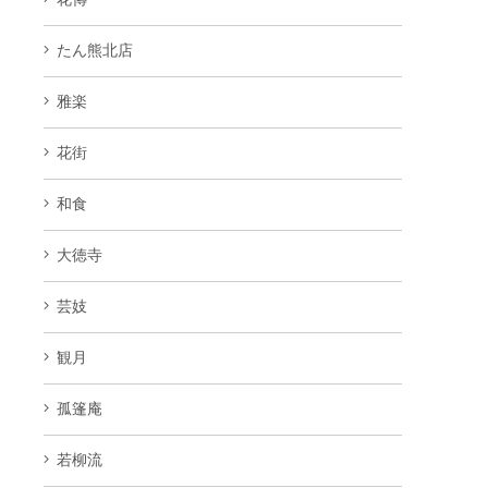
たん熊北店
雅楽
花街
和食
大徳寺
芸妓
観月
孤篷庵
若柳流