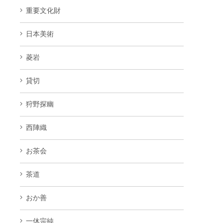
重要文化財
日本美術
菱岩
貸切
狩野探幽
西陣織
お茶会
茶道
おか善
一休宗純