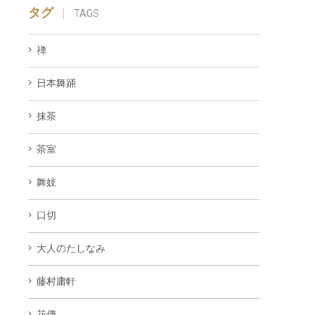
タグ
TAGS
禅
日本舞踊
抹茶
茶室
舞妓
口切
大人のたしなみ
藤村庸軒
花傳