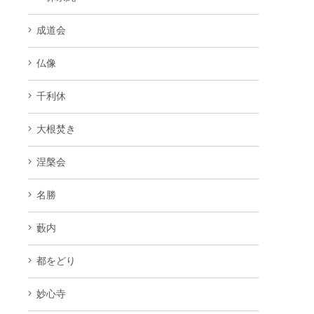
成道会
仏像
千利休
大根焚き
涅槃会
名勝
藪内
都をどり
妙心寺