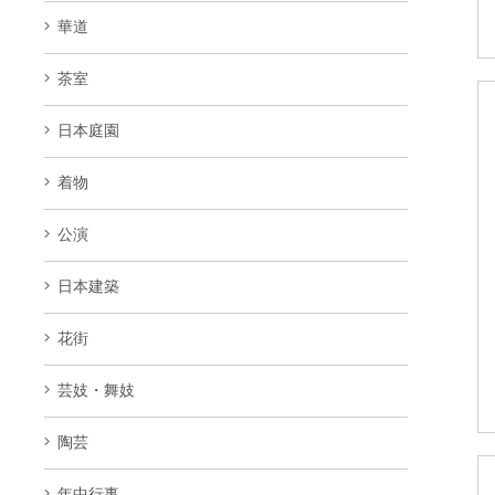
華道
茶室
日本庭園
着物
公演
日本建築
花街
芸妓・舞妓
陶芸
年中行事