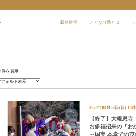
ト
新着情報
ことなり塾とは
4件を表示
2025年02月02日(日) 1
【終了】大報恩寺（
お多福招来の『お
～国宝 本堂での茂