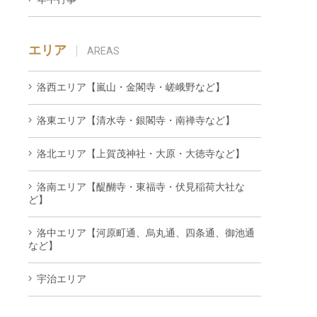
エリア
AREAS
洛西エリア【嵐山・金閣寺・嵯峨野など】
洛東エリア【清水寺・銀閣寺・南禅寺など】
洛北エリア【上賀茂神社・大原・大徳寺など】
洛南エリア【醍醐寺・東福寺・伏見稲荷大社な
ど】
洛中エリア【河原町通、烏丸通、四条通、御池通
など】
宇治エリア