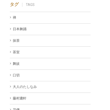
タグ
TAGS
禅
日本舞踊
抹茶
茶室
舞妓
口切
大人のたしなみ
藤村庸軒
花傳