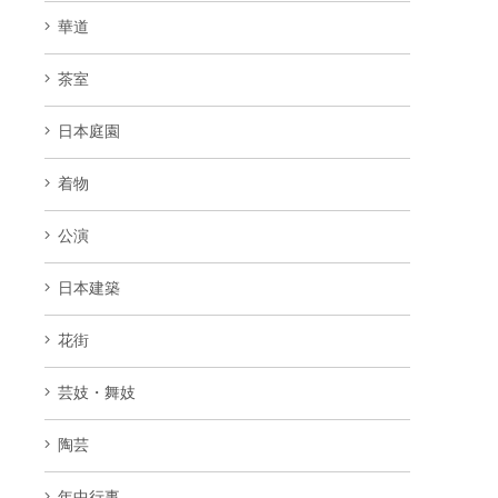
華道
茶室
日本庭園
着物
公演
日本建築
花街
芸妓・舞妓
陶芸
年中行事