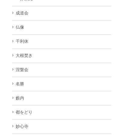
成道会
仏像
千利休
大根焚き
涅槃会
名勝
藪内
都をどり
妙心寺