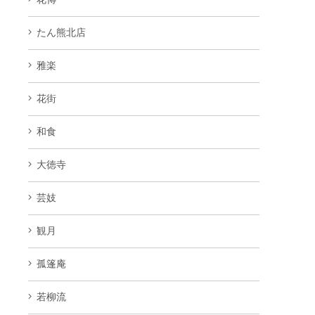
たん熊北店
雅楽
花街
和食
大徳寺
芸妓
観月
孤篷庵
若柳流