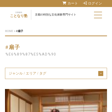
カート
ログイン
京都春秋
京都の特別な文化体験専門サイト
ことなり塾
HOME
>
#扇子
#扇子
%E6%89%87%E5%AD%90
ジャンル / エリア / タグ