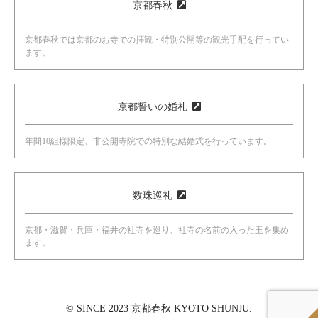
京都春秋
京都春秋では京都のお寺での拝観・特別公開等の観光手配を行ってい
ます。
京都誓いの婚礼
年間10組様限定、非公開寺院での特別な結婚式を行っています。
数珠巡礼
京都・滋賀・兵庫・福井の社寺を巡り、社寺の名前の入った玉を集め
ます。
© SINCE 2023 京都春秋 KYOTO SHUNJU.