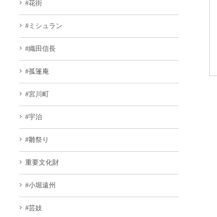
#花街
#ミシュラン
#織田信長
#孤篷庵
#宮川町
#宇治
#雛祭り
重要文化財
#小堀遠州
#芸妓