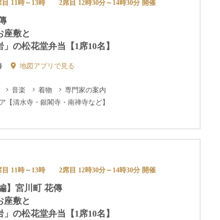
席目 11時～13時 2席目 12時30分～14時30分 開催
傳
お座敷と
」の松花堂弁当【1席10名】
傳
地図アプリで見る
音楽
着物
専門家の案内
ア【清水寺・銀閣寺・南禅寺など】
席目 11時～13時 2席目 12時30分～14時30分 開催
編】宮川町 花傳
お座敷と
」の松花堂弁当【1席10名】