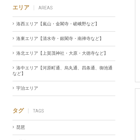
エリア
AREAS
洛西エリア【嵐山・金閣寺・嵯峨野など】
洛東エリア【清水寺・銀閣寺・南禅寺など】
洛北エリア【上賀茂神社・大原・大徳寺など】
洛中エリア【河原町通、烏丸通、四条通、御池通
など】
宇治エリア
タグ
TAGS
琵琶