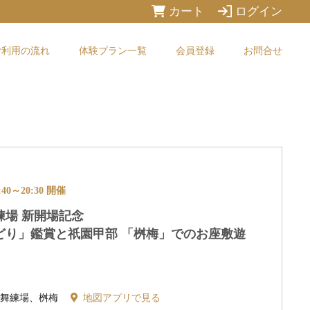
カート
ログイン
ご利用の流れ
体験プラン一覧
会員登録
お問合せ
40～20:30 開催
練場 新開場記念
どり」鑑賞と祇園甲部 「桝梅」でのお座敷遊
歌舞練場、桝梅
地図アプリで見る