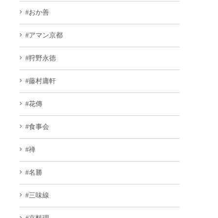
#おか善
#アマン京都
#狩野永徳
#藤村庸軒
#花傳
#食事会
#禅
#名勝
#三味線