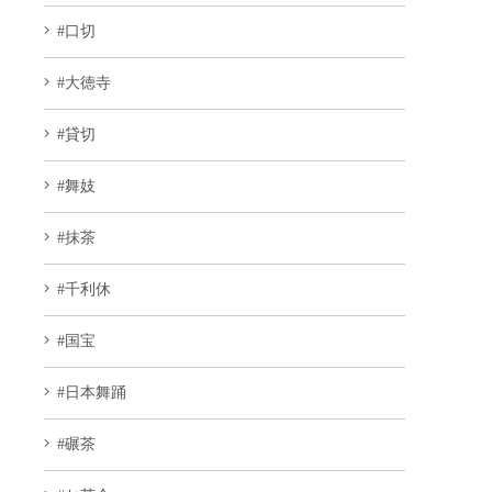
#口切
#大徳寺
#貸切
#舞妓
#抹茶
#千利休
#国宝
#日本舞踊
#碾茶