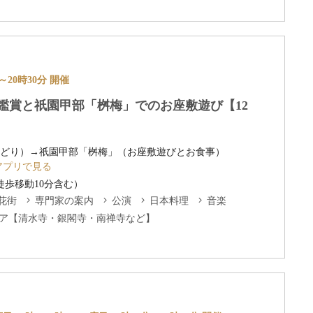
～20時30分 開催
鑑賞と祇園甲部「桝梅」でのお座敷遊び【12
どり）→祇園甲部「桝梅」（お座敷遊びとお食事）
アプリで見る
徒歩移動10分含む）
花街
専門家の案内
公演
日本料理
音楽
ア【清水寺・銀閣寺・南禅寺など】