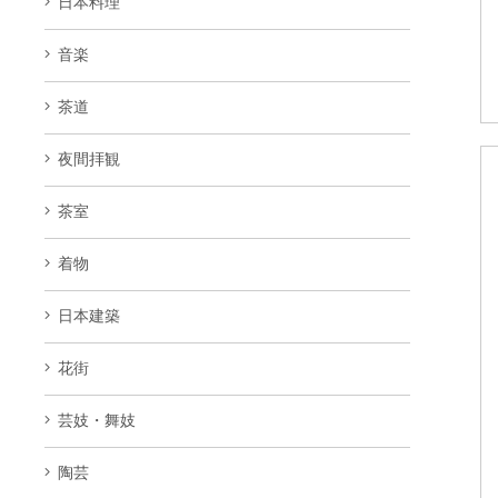
日本料理
音楽
茶道
夜間拝観
茶室
着物
日本建築
花街
芸妓・舞妓
陶芸