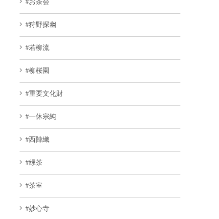
#お茶会
#狩野探幽
#若柳流
#柳桜園
#重要文化財
#一休宗純
#西陣織
#緑茶
#茶室
#妙心寺