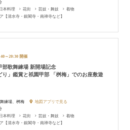
分
日本料理
花街
芸妓・舞妓
着物
ア【清水寺・銀閣寺・南禅寺など】
40～20:30 開催
甲部歌舞練場 新開場記念
どり」鑑賞と祇園甲部 「桝梅」でのお座敷遊
歌舞練場、桝梅
地図アプリで見る
分
日本料理
花街
芸妓・舞妓
着物
ア【清水寺・銀閣寺・南禅寺など】