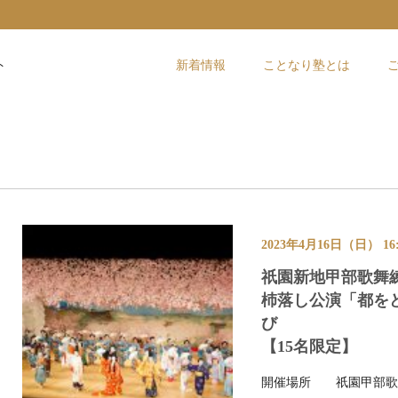
ト
新着情報
ことなり塾とは
2023年4月16日（日） 16:
祇園新地甲部歌舞
杮落し公演「都を
び
【15名限定】
開催場所
祇園甲部