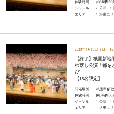
体験時間
約3時間50
ジャンル
公演
エリア
洛東エリ
2023年4月16日（日） 16:
【終了】祇園新地
杮落し公演「都を
び
【15名限定】
開催場所
祇園甲部
体験時間
約3時間50
ジャンル
公演
エリア
洛東エリ