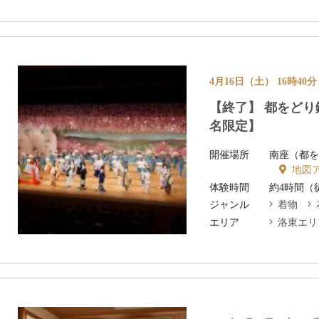
4月16日（土） 16時40分
【終了】 都をどり
名限定】
開催場所
南座（都を
地図
体験時間
約4時間（
ジャンル
着物
エリア
洛東エリ