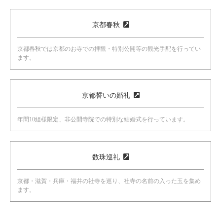
利用の条件
京都春秋
本サービスを利用できるのは、本ページ内容に同意したお
京都春秋では京都のお寺での拝観・特別公開等の観光手配を行ってい
客さまのみです。
ます。
個人情報の取り扱いについて
個人情報の取り扱いにつきましては、プライバシーポリシ
京都誓いの婚礼
ーをご覧ください。
年間10組様限定、非公開寺院での特別な結婚式を行っています。
免責事項
弊社は、本サイトのサービスに関連して発生した利用者ま
たは第三者の損害について、弊社の故意または過失により
数珠巡礼
発生した場合を除き、一切の責任を負わないものとしま
す。
京都・滋賀・兵庫・福井の社寺を巡り、社寺の名前の入った玉を集め
ます。
弊社は、本サイトからリンクされている各サイトの情報、
サービス等については、一切の責任を負わないものとしま
す。