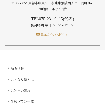
〒604-0854 京都市中京区二条通東洞院西入仁王門町26-1
不参加をされた場合、販売価格の100%をキャンセル料と
御所南二条ビル3階
してもらい受けます。
TEL
075-231-6415
(代表)
4.開催日の前々日にキャンセルされた場合、販売価格の
80％をキャンセル料としてもらい受けます。差額について
（受付時間 平日10：00～17：00）
はご指定の口座へ払い戻しをいたします。払い戻しの際に
Emailでのお問合せ
かかる振込み手数料はお客様にご負担いただきます。
5.開催日7日前から3日前にキャンセルされた場合、販売価
格の20％をキャンセル料としてもらい受けます。差額につ
いてはご指定の口座へ払い戻しをいたします。払い戻しの
際にかかる振込み手数料はお客様にご負担いただきます。
新着情報
6.予約管理システムの機能上の理由により、開催7日前以
前においても、お申し込みから25日目以降のキャンセルに
ことなり塾とは
ついては、10％のキャンセル料をもらい受けます。払い戻
しの際にかかる振込み手数料はお客様にご負担いただきま
ご利用の流れ
す。
体験プラン一覧