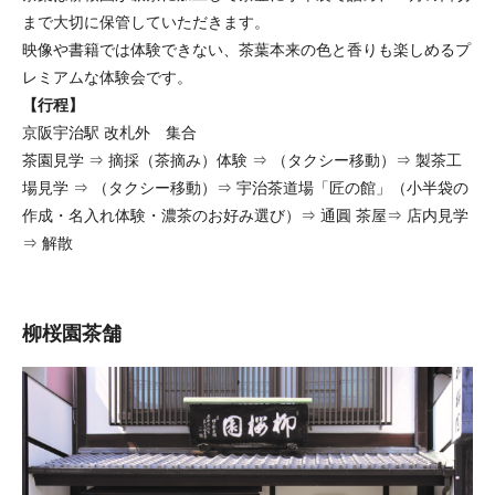
まで大切に保管していただきます。
映像や書籍では体験できない、茶葉本来の色と香りも楽しめるプ
レミアムな体験会です。
【行程】
京阪宇治駅 改札外 集合
茶園見学 ⇒ 摘採（茶摘み）体験 ⇒ （タクシー移動）⇒ 製茶工
場見学 ⇒ （タクシー移動）⇒ 宇治茶道場「匠の館」（小半袋の
作成・名入れ体験・濃茶のお好み選び）⇒ 通圓 茶屋⇒ 店内見学
⇒ 解散
柳桜園茶舗