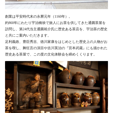
創業は平安時代末の永曆元年（1160年）。
約860年にわたり宇治橋袂で旅人にお茶を供してきた通圓茶屋を
訪問し、第24代当主通圓裕介氏に歴史ある茶店を、宇治茶の歴史
と共にご案内いただきます。
足利義政、豊臣秀吉、徳川家康をはじめとした歴史上の人物がお
茶を喫し、舞狂言の演目や吉川英治の『宮本武蔵』にも描かれた
歴史ある茶屋で、この度の文化体験会を締めくくります。