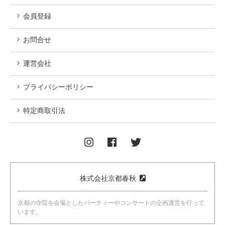
〇 最低催行人数に満たない場合の催行中止
会員登録
「京都春秋 ことなり塾」の各企画では、企画毎に設けた
最低催行人数に申込者の数が満たない場合は、催行を中止
お問合せ
いたします。催行中止の際はお支払いいただいた全額をご
返金いたします。また、その際にかかる費用は弊社で負担
運営会社
をいたします。その他、運営側の都合で催行中止をする際
は同様にご対応いたします。
プライバシーポリシー
天災などによる催行中止
特定商取引法
災害などにより企画の催行中止を決定する場合がございま
す。その際はお支払いいただいた金額を全額ご返金いたし
ます。また、その際にかかる費用は弊社で負担をいたしま
す。
株式会社京都春秋
基本的事項の遵守
本サイトの利用に際し、利用者には、インターネット利用
京都の寺院を会場としたパーティーやコンサートの企画運営を行って
の一般的なマナーやモラルおよび技術的ルールを遵守して
います。
いただきます。