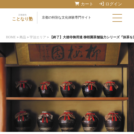
カート
ログイン
京都春秋
京都の特別な文化体験専門サイト
ことなり塾
HOME
>
商品
>
宇治エリア
>
【終了】大徳寺御用達 柳桜園茶舗協力
シリーズ『抹茶を