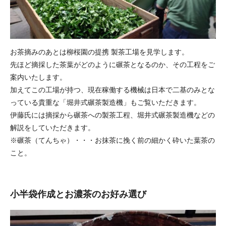
お茶摘みのあとは柳桜園の提携 製茶工場を見学します。
先ほど摘採した茶葉がどのように碾茶となるのか、その工程をご
案内いたします。
加えてこの工場が持つ、現在稼働する機械は日本で二基のみとな
っている貴重な「堀井式碾茶製造機」もご覧いただきます。
伊藤氏には摘採から碾茶への製茶工程、堀井式碾茶製造機などの
解説をしていただきます。
※碾茶（てんちゃ）・・・お抹茶に挽く前の細かく砕いた葉茶の
こと。
小半袋作成とお濃茶のお好み選び