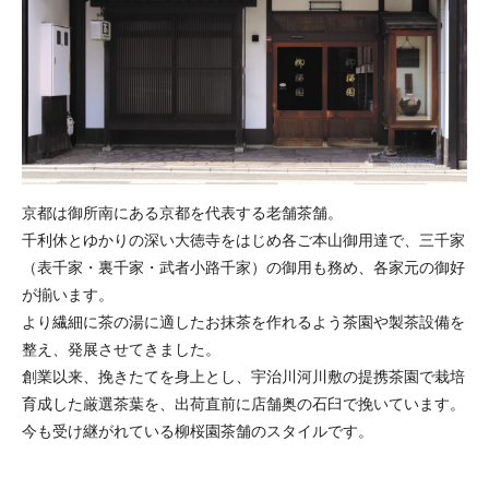
京都は御所南にある京都を代表する老舗茶舗。
千利休とゆかりの深い大徳寺をはじめ各ご本山御用達で、三千家
（表千家・裏千家・武者小路千家）の御用も務め、各家元の御好
が揃います。
より繊細に茶の湯に適したお抹茶を作れるよう茶園や製茶設備を
整え、発展させてきました。
創業以来、挽きたてを身上とし、宇治川河川敷の提携茶園で栽培
育成した厳選茶葉を、出荷直前に店舗奥の石臼で挽いています。
今も受け継がれている柳桜園茶舗のスタイルです。