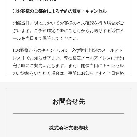
〇お客様のご都合による予約の変更・キャンセル
開催当日、現地においてお客様の本人確認を行う場合がご
ざいます。ご予約確定の際にこちらからお送りする返信メ
ールを当日まで保管してください。
1.お客様からのキャンセルは、必ず弊社指定のメールアド
レスまでお知らせ下さい。弊社指定メールアドレスは予約
完了時にご案内いたします。また、開催当日にキャンセル
のご連絡をいただく場合は、事前にお知らせする当日連絡
先までお電話ください。
2.キャンセル料算出の基準となる『起算点』を、開催日の
お問合せ先
午前0時（日本標準時間）と設定しています。下記のキャ
ンセル料を基準としておりますが、企画の内容によっては
変動がございます。企画毎のキャンセルポリシーを必ずご
確認ください。
株式会社京都春秋
3.開催日の前日、当日のキャンセル、またはご連絡のない