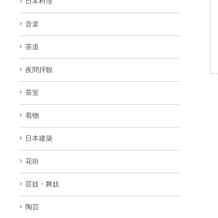
日本料理
音楽
茶道
夜間拝観
茶室
着物
日本建築
花街
芸妓・舞妓
陶芸