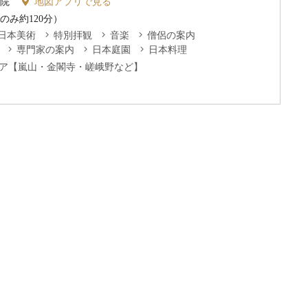
春院
地図アプリで見る
のみ約120分）
日本美術
特別拝観
音楽
僧侶の案内
専門家の案内
日本庭園
日本料理
ア【嵐山・金閣寺・嵯峨野など】