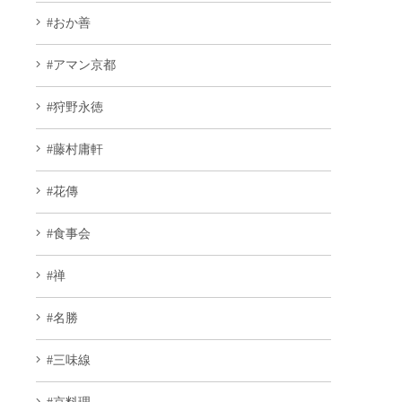
#おか善
#アマン京都
#狩野永徳
#藤村庸軒
#花傳
#食事会
#禅
#名勝
#三味線