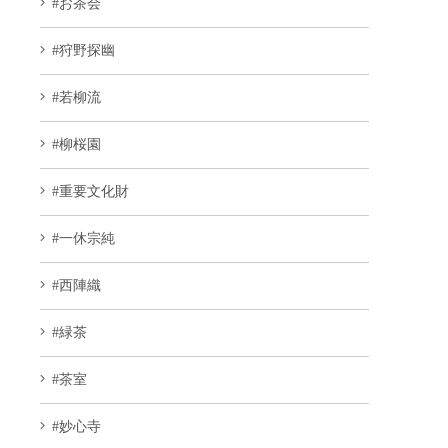
#お茶会
#狩野探幽
#若柳流
#柳桜園
#重要文化財
#一休宗純
#西陣織
#緑茶
#茶室
#妙心寺