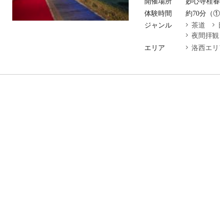
開催場所
妙心寺桂
体験時間
約70分（①
ジャンル
茶道
夜間拝観
エリア
洛西エリ