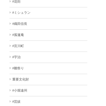
#花街
#ミシュラン
#織田信長
#孤篷庵
#宮川町
#宇治
#雛祭り
重要文化財
#小堀遠州
#芸妓