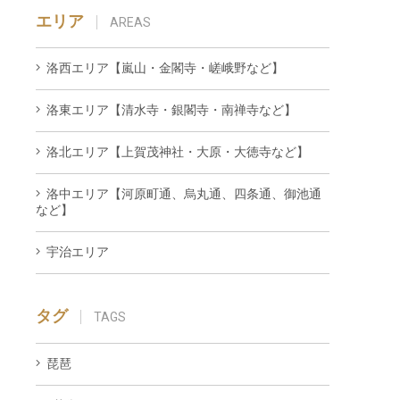
エリア
AREAS
洛西エリア【嵐山・金閣寺・嵯峨野など】
洛東エリア【清水寺・銀閣寺・南禅寺など】
洛北エリア【上賀茂神社・大原・大徳寺など】
洛中エリア【河原町通、烏丸通、四条通、御池通
など】
宇治エリア
タグ
TAGS
琵琶