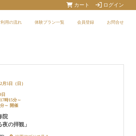
カート
ログイン
ご利用の流れ
体験プラン一覧
会員登録
お問合せ
12月5日（日）
0日
17時15分～
5分～ 開催
春院
る夜の拝観」