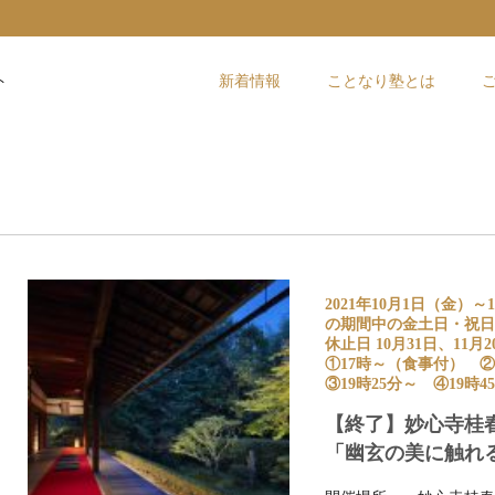
ト
新着情報
ことなり塾とは
2021年10月1日（金）～
の期間中の金土日・祝日
3
休止日 10月31日、11月2
①17時～（食事付） ②
③19時25分～ ④19時4
【終了】妙心寺桂
「幽玄の美に触れ